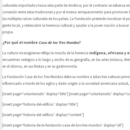
culturales importados hacia esta parte de América; por el contrario se esfuerza 
conexión entre estas tradiciones y por el mutuo enriquecimiento para promover 
las múltiples raíces culturales de los países. La Fundación pretende movilizar el po
gente local, y redescubrir la herencia cultural y ayudar a la joven nación a buscar
propia.
¿
Por qué el nombre
Casa de los Tres Mundos
?
La cultura nicaragüense refleja la mezcla de la herencia
indígena, africana y 
encuentran vestigios a lo largo y ancho de su geografía, en las artes (música, liter
en el idioma, en sus fiestas y en su gastronomía.
La Fundación Casa de los Tres Mundos debe su nombre a éstas tres culturas princ
influenciado a través de los siglos y dado origen a la sociedad americana actual,
[insert page=’voluntariado’ display=’title’] [insert page=’voluntariado’ display=’c
[insert page=’historia-del-edificio’ display=’title’]
[insert page=’historia-del-edificio’ display=’content’]
[insert page=’historia-de-la-fundación-casa-de-los-tres-mundos’ display=’all’]